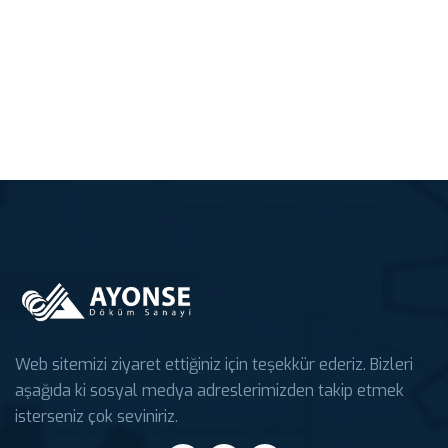
Web sitemizi ziyaret ettiğiniz için teşekkür ederiz. Bizleri
aşağıda ki sosyal medya adreslerimizden takip etmek
isterseniz çok seviniriz.